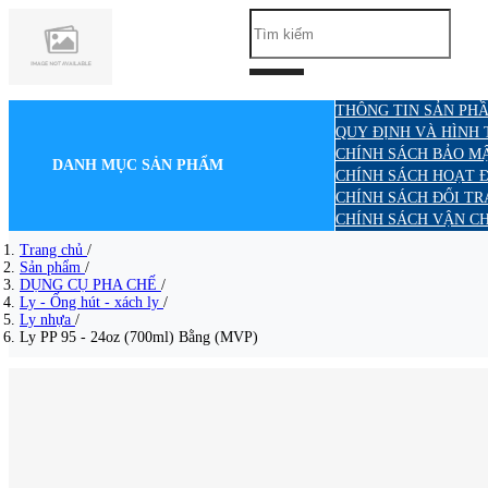
THÔNG TIN SẢN PHẦ
QUY ĐỊNH VÀ HÌNH
CHÍNH SÁCH BẢO M
DANH MỤC SẢN PHẨM
CHÍNH SÁCH HOẠT 
CHÍNH SÁCH ĐỔI TR
CHÍNH SÁCH VẬN C
Trang chủ
/
Sản phẩm
/
DỤNG CỤ PHA CHẾ
/
Ly - Ống hút - xách ly
/
Ly nhựa
/
Ly PP 95 - 24oz (700ml) Bằng (MVP)