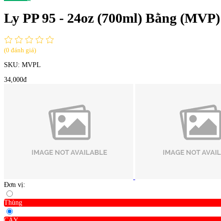
Ly PP 95 - 24oz (700ml) Bằng (MVP)
(0 đánh giá)
SKU:
MVPL
34,000đ
Đơn vị:
Thùng
CÂY