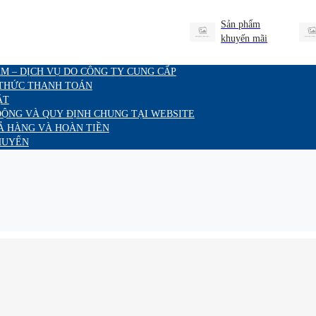
Sản phẩm
khuyến mãi
M – DỊCH VỤ DO CÔNG TY CUNG CẤP
 THỨC THANH TOÁN
ẬT
ĐỘNG VÀ QUY ĐỊNH CHUNG TẠI WEBSITE
Ả HÀNG VÀ HOÀN TIỀN
HUYỂN