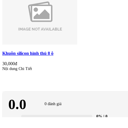
Khuôn silicon hình thú 8 ô
30,000đ
Nội dung Chi Tiết
0.0
0 đánh giá
0%
| 0
0%
| 0
0%
| 0