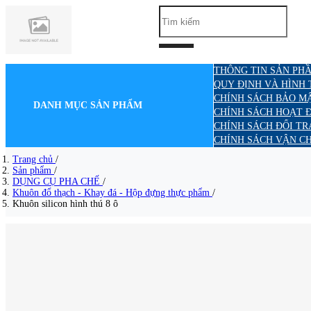
THÔNG TIN SẢN PHẦ
QUY ĐỊNH VÀ HÌNH
CHÍNH SÁCH BẢO M
DANH MỤC SẢN PHẨM
CHÍNH SÁCH HOẠT 
CHÍNH SÁCH ĐỔI TR
CHÍNH SÁCH VẬN C
Trang chủ
/
Sản phẩm
/
DỤNG CỤ PHA CHẾ
/
Khuôn đổ thạch - Khay đá - Hộp đựng thực phẩm
/
Khuôn silicon hình thú 8 ô