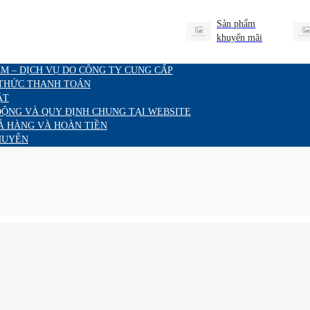
Sản phẩm
khuyến mãi
M – DỊCH VỤ DO CÔNG TY CUNG CẤP
 THỨC THANH TOÁN
ẬT
ĐỘNG VÀ QUY ĐỊNH CHUNG TẠI WEBSITE
Ả HÀNG VÀ HOÀN TIỀN
HUYỂN