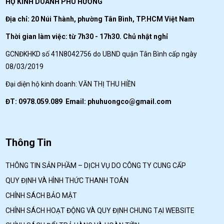
HỘ KINH DOANH PHÚ HƯƠNG
Địa chỉ: 20 Núi Thành, phường Tân Bình, TP.HCM Việt Nam
Thời gian làm việc: từ 7h30 - 17h30. Chủ nhật nghỉ
GCNĐKHKD số 41N8042756 do UBND quận Tân Bình cấp ngày
08/03/2019
Đại diện hộ kinh doanh: VĂN THỊ THU HIỀN
ĐT: 0978.059.089 Email:
phuhuongco@gmail.com
Thông Tin
THÔNG TIN SẢN PHẦM – DỊCH VỤ DO CÔNG TY CUNG CẤP
QUY ĐỊNH VÀ HÌNH THỨC THANH TOÁN
CHÍNH SÁCH BẢO MẬT
CHÍNH SÁCH HOẠT ĐỘNG VÀ QUY ĐỊNH CHUNG TẠI WEBSITE