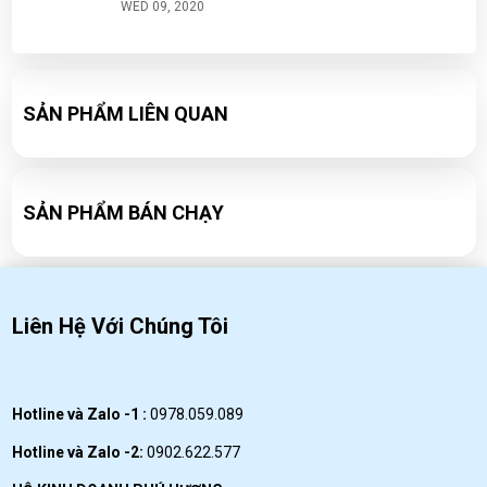
WED 09, 2020
Đá tuyết ngũ sắc- cách làm và chuẩn bị nguyên
liệu đơn giản tại nhà
SẢN PHẨM LIÊN QUAN
WED 09, 2020
Công thức pha chế Soda ổi cực ngon
WED 09, 2020
SẢN PHẨM BÁN CHẠY
Liên Hệ Với Chúng Tôi
Hotline và Zalo -1 :
0978.059.089
Hotline và Zalo -2:
0902.622.577