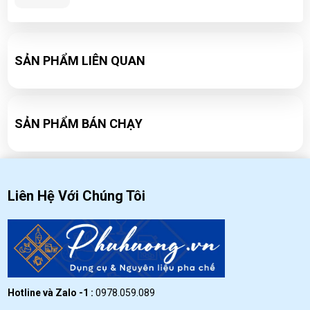
Đá tuyết ngũ sắc- cách làm và chuẩn bị nguyên
liệu đơn giản tại nhà
SẢN PHẨM LIÊN QUAN
WED 09, 2020
Công thức pha chế Soda ổi cực ngon
WED 09, 2020
SẢN PHẨM BÁN CHẠY
Liên Hệ Với Chúng Tôi
Hotline và Zalo -1 :
0978.059.089