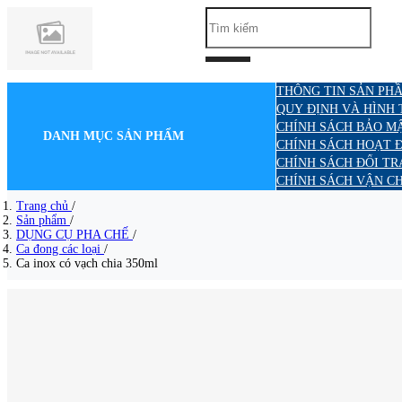
THÔNG TIN SẢN PHẦ
QUY ĐỊNH VÀ HÌNH
CHÍNH SÁCH BẢO M
DANH MỤC SẢN PHẨM
CHÍNH SÁCH HOẠT 
CHÍNH SÁCH ĐỔI TR
CHÍNH SÁCH VẬN C
Trang chủ
/
Sản phẩm
/
DỤNG CỤ PHA CHẾ
/
Ca đong các loại
/
Ca inox có vạch chia 350ml