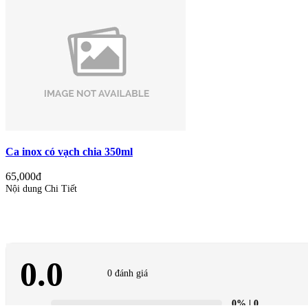
Ca inox có vạch chia 350ml
65,000đ
Nội dung Chi Tiết
0.0
0 đánh giá
0%
| 0