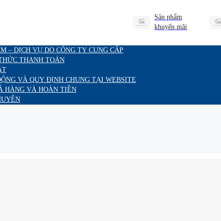
Sản phẩm
khuyến mãi
M – DỊCH VỤ DO CÔNG TY CUNG CẤP
 THỨC THANH TOÁN
ẬT
ĐỘNG VÀ QUY ĐỊNH CHUNG TẠI WEBSITE
Ả HÀNG VÀ HOÀN TIỀN
HUYỂN