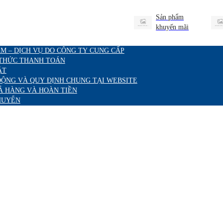
Sản phẩm
khuyến mãi
M – DỊCH VỤ DO CÔNG TY CUNG CẤP
 THỨC THANH TOÁN
ẬT
ĐỘNG VÀ QUY ĐỊNH CHUNG TẠI WEBSITE
Ả HÀNG VÀ HOÀN TIỀN
HUYỂN