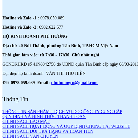
Hotline và Zalo -1 :
0978.059.089
Hotline và Zalo -2:
0902.622.577
HỘ KINH DOANH PHÚ HƯƠNG
Địa chỉ: 20 Núi Thành, phường Tân Bình, TP.HCM Việt Nam
Thời gian làm việc: từ 7h30 - 17h30. Chủ nhật nghỉ
GCNĐKHKD số 41N8042756 do UBND quận Tân Bình cấp ngày 08/03/201
Đại diện hộ kinh doanh: VĂN THỊ THU HIỀN
ĐT: 0978.059.089 Email:
phuhuongco@gmail.com
Thông Tin
THÔNG TIN SẢN PHẦM – DỊCH VỤ DO CÔNG TY CUNG CẤP
QUY ĐỊNH VÀ HÌNH THỨC THANH TOÁN
CHÍNH SÁCH BẢO MẬT
CHÍNH SÁCH HOẠT ĐỘNG VÀ QUY ĐỊNH CHUNG TẠI WEBSITE
CHÍNH SÁCH ĐỔI TRẢ HÀNG VÀ HOÀN TIỀN
CHÍNH SÁCH VẬN CHUYỂN