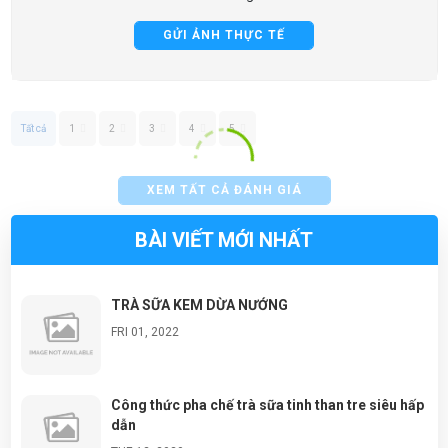
GỬI ẢNH THỰC TẾ
Tất cả
1
2
3
4
5
XEM TẤT CẢ ĐÁNH GIÁ
BÀI VIẾT MỚI NHẤT
TRÀ SỮA KEM DỪA NƯỚNG
FRI 01, 2022
Công thức pha chế trà sữa tinh than tre siêu hấp
dẫn