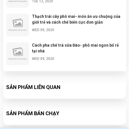
TUE 12, 2020
Thạch trái cây phô mai- món ăn ưu chuộng của
giới trẻ và cách chế biến cực đơn giản
WED 09, 2020
Cách pha chế trà sữa Đào- phô mai ngon bổ rẻ
tại nhà
WED 09, 2020
Đá tuyết ngũ sắc- cách làm và chuẩn bị nguyên
liệu đơn giản tại nhà
SẢN PHẨM LIÊN QUAN
WED 09, 2020
Công thức pha chế Soda ổi cực ngon
WED 09, 2020
SẢN PHẨM BÁN CHẠY