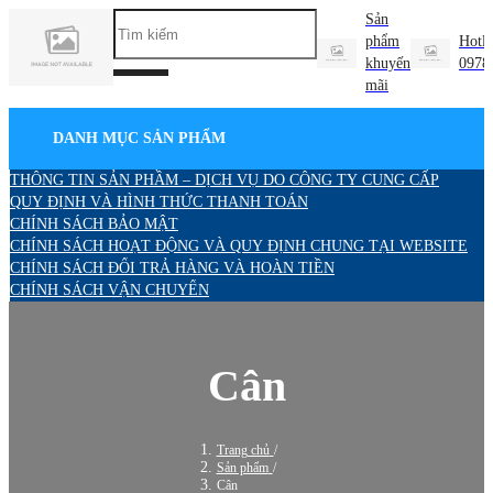
Sản
phẩm
Hotli
khuyến
0978
mãi
DANH MỤC SẢN PHẨM
THÔNG TIN SẢN PHẦM – DỊCH VỤ DO CÔNG TY CUNG CẤP
QUY ĐỊNH VÀ HÌNH THỨC THANH TOÁN
CHÍNH SÁCH BẢO MẬT
CHÍNH SÁCH HOẠT ĐỘNG VÀ QUY ĐỊNH CHUNG TẠI WEBSITE
CHÍNH SÁCH ĐỔI TRẢ HÀNG VÀ HOÀN TIỀN
CHÍNH SÁCH VẬN CHUYỂN
Cân
Trang chủ
/
Sản phẩm
/
Cân