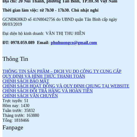
Địa chỉ: 20 Núi Thành, phường Tân Bình, TP.HCM Việt Nam
Thời gian làm việc: từ 7h30 - 17h30. Chủ nhật nghỉ
GCNĐKHKD số 41N8042756 do UBND quận Tân Bình cấp ngày
08/03/2019
Đại diện hộ kinh doanh: VĂN THỊ THU HIỀN
ĐT: 0978.059.089 Email:
phuhuongco@gmail.com
Thông Tin
THÔNG TIN SẢN PHẦM – DỊCH VỤ DO CÔNG TY CUNG CẤP
QUY ĐỊNH VÀ HÌNH THỨC THANH TOÁN
CHÍNH SÁCH BẢO MẬT
CHÍNH SÁCH HOẠT ĐỘNG VÀ QUY ĐỊNH CHUNG TẠI WEBSITE
CHÍNH SÁCH ĐỔI TRẢ HÀNG VÀ HOÀN TIỀN
CHÍNH SÁCH VẬN CHUYỂN
Trực tuyến: 51
Hôm nay: 1430
Tuần trước: 35832
Tháng trước: 163880
Tổng: 1818466
Fanpage